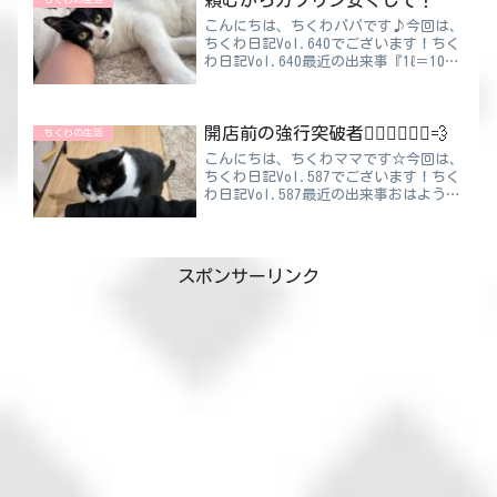
分かれて各...
こんにちは、ちくわパパです♪今回は、
ちくわ日記Vol.640でございます！ちく
わ日記Vol.640最近の出来事『1ℓ＝100
円』これなんの数字だかわかりますか？
これは20年前のガソリン価格です。そ
して現在、近くのガソリンスタンドは
開店前の強行突破者🏃🏻‍♀️🏃🏻‍♂️💨
1ℓ170...
ちくわの生活
こんにちは、ちくわママです☆今回は、
ちくわ日記Vol.587でございます！ちく
わ日記Vol.587最近の出来事おはようご
ざいます🥱💤スーパーの朝は早いで
す…。眠すぎる😪毎日オープンに向けて
せっせと準備を始めます✨そして時々見
かけるお客様の驚...
スポンサーリンク