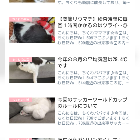
す。ちくわも順調に成長しており、毎日
元気いっぱいでございます！先日シュシ
ュを首輪のようにつけてみた写真をアッ
プしました。そう！この写真です♪つけ
【関節リウマチ】検査時間に毎
ちくわの生活
て写真を撮った後すぐ外しは...
回１時間かかるのはツライ…😓
こんにちは、ちくわママです☆今回は、
ちくわ日記Vol.599でございます！ちく
わ日記Vol.599最近の出来事今回の内容
は主に関節リウマチの検査内容などの難
しい話になります。あらかじめ、すみま
せんと謝っておきますね😔翌日、パパ
今年の８月の平均気温は29.4℃
ちくわの生活
と一緒に病院へ...
です
こんにちは、ちくわパパです♪今回は、
ちくわ日記Vol.544でございます！ちく
わ日記Vol.544最近の出来事この前、公
園にママと行ってきました。ちくわはお
留守番で。そこの公園はかなりの広さの
公園で、１日ではすべて回りきることは
今回のサッカーワールドカップ
ちくわの生活
できない規模...
のルールについて
こんにちは、ちくわパパです♪今回は、
ちくわ日記Vol.736でございます！ちく
わ日記Vol.736最近の出来事サッカーワ
ールドカップにて日本が決勝トーナメン
ト進出が決まりました⚽今回から出場枠
が48チームに拡大され、12グループに
頼むからガソリン安くして！
ちくわの生活