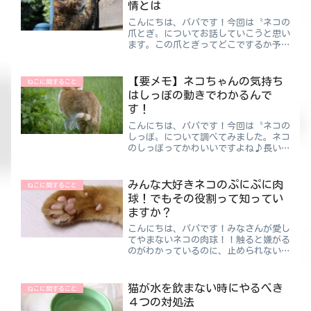
情とは
こんにちは、パパです！今回は〝ネコの
爪とぎ〟についてお話していこうと思い
ます。この爪とぎってどこでするか予測
がつかないことも多いですよね。壁絨毯
や畳家具衣類などなど、とんでもない所
でされて困ったことってありませんか？
【要メモ】ネコちゃんの気持ち
ねこに関すること
しかしちゃんとした爪とぎ...
はしっぽの動きでわかるんで
す！
こんにちは、パパです！今回は〝ネコの
しっぽ〟について調べてみました。ネコ
のしっぽってかわいいですよね♪長いも
のや短いもの、曲がっているものなど形
状は様々。このしっぽの動きによって
様々な感情を表現しています。どういう
みんな大好きネコのぷにぷに肉
ねこに関すること
感情のときに、どのように動...
球！でもその役割って知ってい
ますか？
こんにちは、パパです！みなさんが愛し
てやまないネコの肉球！！触ると嫌がる
のがわかっているのに、止められない衝
動にかられ今日もぷにぷに♪肉球って年
齢とともに硬くなっていくんです！外猫
と家猫を比べても、硬い・熱い・冷たい
猫が水を飲まない時にやるべき
ねこに関すること
環境にいる外猫の方が硬い...
４つの対処法