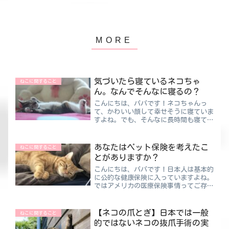
気づいたら寝ているネコちゃ
ねこに関すること
ん。なんでそんなに寝るの？
こんにちは、パパです！ネコちゃんっ
て、かわいい顔して幸せそうに寝ていま
すよね。でも、そんなに長時間も寝て体
調でも悪いの？って思ったことありませ
んか？そこで今回はネコの睡眠事情につ
いて勉強してきました。当たり前です
あなたはペット保険を考えたこ
ねこに関すること
が、人とは違う本能で行動して...
とがありますか？
こんにちは、パパです！日本人は基本的
に公的な健康保険に入っていますよね。
ではアメリカの医療保険事情ってご存じ
ですか？アメリカでは、日本のような公
的の健康保険って高齢者や障がい者など
の一部の人を対象にしているため、一般
【ネコの爪とぎ】日本では一般
ねこに関すること
の人は民間保険に加入する...
的ではないネコの抜爪手術の実