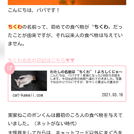
こんにちは、パパです！
ちくわ
の名前って、初めての食べ物が〝
ちくわ
〟だっ
たことが由来ですが、それ以来人の食べ物は与えてい
ません。
ちくわ命名の日記はこちら▼▼
わたしの名前は“ちくわ”！よろしくにゃ～
こんにちは、パパです！家族になった2日目のお話を
します。今日は近所の病院へ連れて行きました。写真
では分かりづらいですが、目ヤニと黄ばんだ鼻水がで
ていたので風邪薬を処方されました。なんとか２人で
四苦八苦しながらやり遂げましたが…診察後に先生
か...
2021.03.16
cat-kawaii.com
実家ねこのポンくんは最初のころ人の食べ物を与えて
いました。（ネットがない時代）
大怪我をしてからは、キャットフード以外にまぐろを