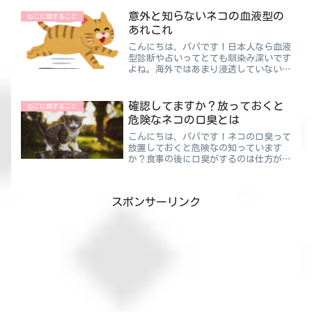
浮かびませんか？実は〝ネコのあくび〟
って人とは違う役割を持っているので
意外と知らないネコの血液型の
ねこに関すること
す。今回はかわいくて気分屋な...
あれこれ
こんにちは、パパです！日本人なら血液
型診断や占いってとても馴染み深いです
よね。海外ではあまり浸透していないよ
うで、自分の血液型が何なのか知らない
人が多いそうです。では、お宅にいるネ
コちゃんの血液型って把握しています
確認してますか？放っておくと
ねこに関すること
か？ほとんどの方が知らない...
危険なネコの口臭とは
こんにちは、パパです！ネコの口臭って
放置しておくと危険なの知っています
か？食事の後に口臭がするのは仕方があ
りませんが、時間がたっても口臭がきつ
いといったことがあれば要注意です。そ
の場合は病気の可能性もあるので、しっ
スポンサーリンク
かりとした対策をとることが...