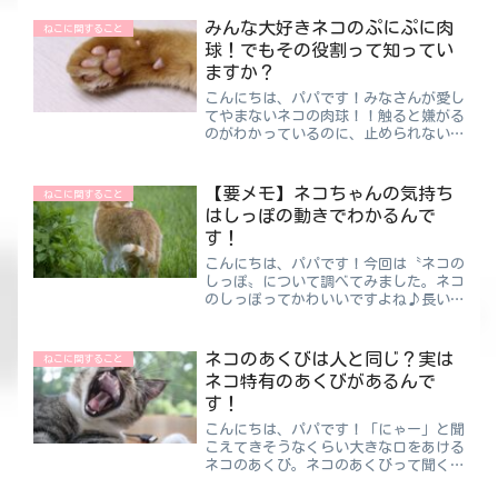
〝その他〟とありますよね。ねこにとっ
て一体どれが最適なのか？今回は特に子
みんな大好きネコのぷにぷに肉
ねこに関すること
ねこちゃんのご飯について考...
球！でもその役割って知ってい
ますか？
こんにちは、パパです！みなさんが愛し
てやまないネコの肉球！！触ると嫌がる
のがわかっているのに、止められない衝
動にかられ今日もぷにぷに♪肉球って年
齢とともに硬くなっていくんです！外猫
と家猫を比べても、硬い・熱い・冷たい
【要メモ】ネコちゃんの気持ち
ねこに関すること
環境にいる外猫の方が硬い...
はしっぽの動きでわかるんで
す！
こんにちは、パパです！今回は〝ネコの
しっぽ〟について調べてみました。ネコ
のしっぽってかわいいですよね♪長いも
のや短いもの、曲がっているものなど形
状は様々。このしっぽの動きによって
様々な感情を表現しています。どういう
ネコのあくびは人と同じ？実は
ねこに関すること
感情のときに、どのように動...
ネコ特有のあくびがあるんで
す！
こんにちは、パパです！「にゃー」と聞
こえてきそうなくらい大きな口をあける
ネコのあくび。ネコのあくびって聞く
と、ぽかぽか陽気でのどかな背景が思い