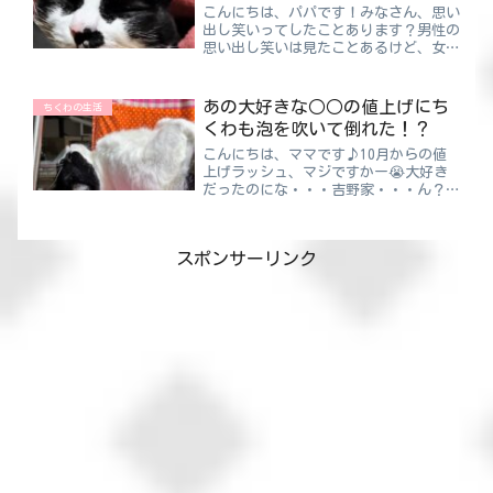
こんにちは、パパです！みなさん、思い
出し笑いってしたことあります？男性の
思い出し笑いは見たことあるけど、女性
の思い出し笑いは見たことがないです
ね。１人の時ならいいけど、まわりにバ
レるととっても恥ずかしい思い出し笑い
あの大好きな○○の値上げにち
ちくわの生活
😅ちくわパパ思い出すと笑わ...
くわも泡を吹いて倒れた！？
こんにちは、ママです♪10月からの値
上げラッシュ、マジですかー😭大好き
だったのにな・・・吉野家・・・ん？違
う違う！！たしかに吉野家の牛丼も好き
だけどそこまでショックじゃない！！ち
くわママ値上げしてショックといえば
スポンサーリンク
○○ですよね！ショックといえ...