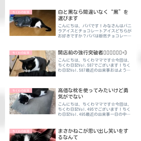
わいさは飛び抜けています💛ママもパパ
も大好きな気持ちは同じだけどちくわへ
のアプローチには差があります。ママは
白と黒なら間違いなく“黒”を
ちくわの生活
犬のように愛情を前面に押...
選びます
こんにちは、パパです！みなさんはバニ
ラアイスとチョコレートアイスどちらが
お好きですか？パパは断然チョコレート
アイスです😆ちくわパパアイスって冬
でも食べたくなりますよね！コンビニで
年中売っているから助かります😲実は
開店前の強行突破者🏃🏻‍♀️🏃🏻‍♂️💨
ちくわの生活
パパが好きなものって白いもの...
こんにちは、ちくわママです☆今回は、
ちくわ日記Vol.587でございます！ちく
わ日記Vol.587最近の出来事おはようご
ざいます🥱💤スーパーの朝は早いで
す…。眠すぎる😪毎日オープンに向けて
せっせと準備を始めます✨そして時々見
高価な枕を使ってみたいけど勇
かけるお客様の驚...
ちくわの生活
気がでない
こんにちは、ちくわママです☆今回は、
ちくわ日記Vol.495でございます！ちく
わ日記Vol.495最近の出来事一日の中で
大きな時間を占めているもの。それ
は“睡眠”です！そして質の高い睡眠を
するために必要な寝具。特に枕はかなり
まさかねこが思い出し笑いをす
ちくわの生活
重要ではないでし...
るなんて