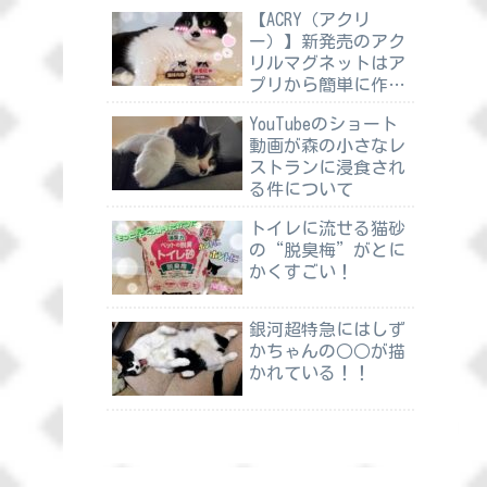
【ACRY（アクリ
ー）】新発売のアク
リルマグネットはア
プリから簡単に作れ
る
YouTubeのショート
動画が森の小さなレ
ストランに浸食され
る件について
トイレに流せる猫砂
の“脱臭梅”がとに
かくすごい！
銀河超特急にはしず
かちゃんの○○が描
かれている！！