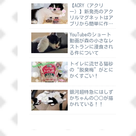
【ACRY（アクリ
ー）】新発売のアク
リルマグネットはア
プリから簡単に作れ
る
YouTubeのショート
動画が森の小さなレ
ストランに浸食され
る件について
トイレに流せる猫砂
の“脱臭梅”がとに
かくすごい！
銀河超特急にはしず
かちゃんの○○が描
かれている！！