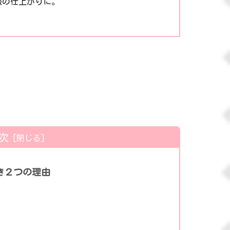
級の仕上がりに。
次
き２つの理由