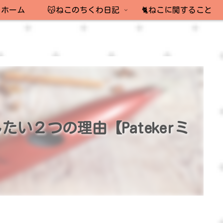
ホーム
😽ねこのちくわ日記
🐈ねこに関すること
い２つの理由【Patekerミ